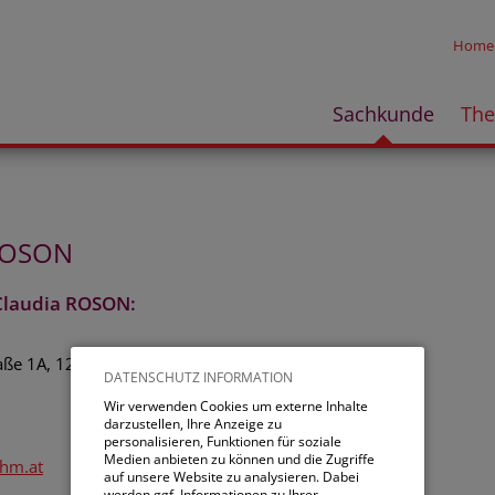
Home
Sachkunde
Th
 ROSON
 Claudia ROSON:
raße 1A, 1230 Wien
DATENSCHUTZ INFORMATION
Wir verwenden Cookies um externe Inhalte
darzustellen, Ihre Anzeige zu
7
personalisieren, Funktionen für soziale
Medien anbieten zu können und die Zugriffe
nhm.at
auf unsere Website zu analysieren. Dabei
werden ggf. Informationen zu Ihrer