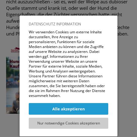
nicht auszuschließen - sei es, weil der Welpe aus dubioser
Quelle stammt und krank ist, oder weil der Hund die
Eigenschaften, die der Züchter versprochen hatte, nicht
aufweist. Dieser Ratgeber dient als Leitfaden für den
DATENSCHUTZ INFORMATION
Hundekauf und gibt Ihnen einen Überblick über die Rechte
Wir verwenden Cookies um externe Inhalte
und Pflichten, die KäuferInnen und VerkäuferInnen haben.
darzustellen, Ihre Anzeige zu
personalisieren, Funktionen für soziale
Medien anbieten zu können und die Zugriffe
auf unsere Website zu analysieren. Dabei
werden ggf. Informationen zu Ihrer
Verwendung unserer Website an unsere
Partner für externe Inhalte, soziale Medien,
Werbung und Analysen weitergegeben.
Unsere Partner führen diese Informationen
möglicherweise mit weiteren Daten
zusammen, die Sie bereitgestellt haben oder
die sie im Rahmen Ihrer Nutzung der Dienste
gesammelt haben.
Sie können entweder allen externen Services
Alle akzeptieren
und damit Verbundenen Cookies zustimmen,
oder lediglich jenen die für die korrekte
Funktionsweise der Website zwingend
Nur notwendige Cookies akzeptieren
notwendig sind. Beachten Sie, dass bei der
Wahl der zweiten Möglichkeit ggf. nicht alle
Inhalte angezeigt werden können.