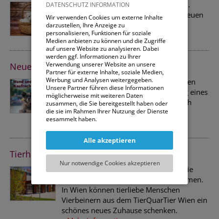
Anlässlich des Welthundetages am 10.
DATENSCHUTZ INFORMATION
Oktober warnen TOW und ÖKV vor neuen
Wir verwenden Cookies um externe Inhalte
Methoden der Online-Tierhändler.
darzustellen, Ihre Anzeige zu
personalisieren, Funktionen für soziale
»
Mehr Informationen
Medien anbieten zu können und die Zugriffe
auf unsere Website zu analysieren. Dabei
werden ggf. Informationen zu Ihrer
Verwendung unserer Website an unsere
Neue Broschüre: Hund und Kaufrecht
Partner für externe Inhalte, soziale Medien,
Werbung und Analysen weitergegeben.
Sie wollen einen Hund kaufen? Erfahren
Unsere Partner führen diese Informationen
Sie, was rechtlich bei der Anschaffung eines
möglicherweise mit weiteren Daten
Vierbeiners zu beachten ist. Jetzt gleich
zusammen, die Sie bereitgestellt haben oder
die sie im Rahmen Ihrer Nutzung der Dienste
herunterladen oder bestellen!
gesammelt haben.
»
Mehr Informationen
Sie können entweder allen externen Services
Alle akzeptieren
und damit Verbundenen Cookies zustimmen,
oder lediglich jenen die für die korrekte
Tierheime: Zweite Chance für Fellnasen
Funktionsweise der Website zwingend
Nur notwendige Cookies akzeptieren
notwendig sind. Beachten Sie, dass bei der
Die Adoption ist aus Tierschutzsicht die
Wahl der zweiten Möglichkeit ggf. nicht alle
beste Variante, auf den Hund zu kommen.
Inhalte angezeigt werden können.
In Wien können tierliebe Menschen
Vierbeinern aus dem TierQuarTier Wien ein
schönes neues Zuhause schenken.