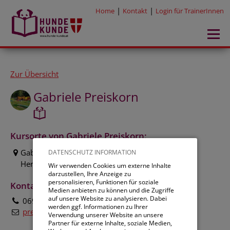
|
|
Home
Kontakt
Login für TrainerInnen
Zur Übersicht
Gabriele Preiskorn
Kursorte von Gabriele Preiskorn:
Gabriele Preiskorn
DATENSCHUTZ INFORMATION
Herzogbergstraße 305, 2380 Perchtoldsdorf
Wir verwenden Cookies um externe Inhalte
darzustellen, Ihre Anzeige zu
personalisieren, Funktionen für soziale
Kontakt:
Medien anbieten zu können und die Zugriffe
auf unsere Website zu analysieren. Dabei
0699/19573735
werden ggf. Informationen zu Ihrer
preiskorn@gmail.com
Verwendung unserer Website an unsere
Partner für externe Inhalte, soziale Medien,