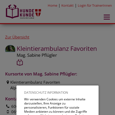
|
|
Home
Kontakt
Login für TrainerInnen
Zur Übersicht
Kleintierambulanz Favoriten
Mag. Sabine Pflügler
Kursorte von Mag. Sabine Pflügler:
Kleintierambulanz Favoriten
Alpengasse 1, 1100 Wien
DATENSCHUTZ INFORMATION
Kontakt:
Wir verwenden Cookies um externe Inhalte
darzustellen, Ihre Anzeige zu
606 25 95
personalisieren, Funktionen für soziale
0699 17 606 259
Medien anbieten zu können und die Zugriffe