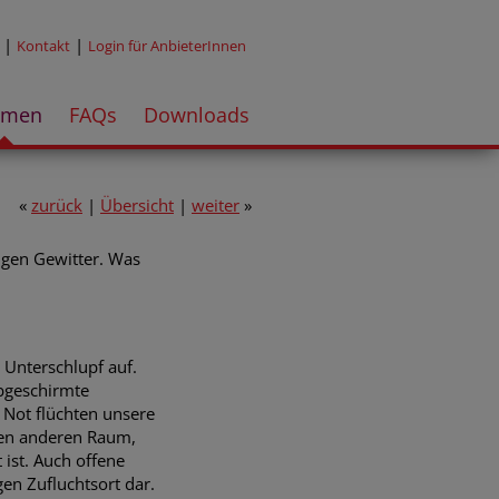
|
|
Kontakt
Login für AnbieterInnen
emen
FAQs
Downloads
«
zurück
|
Übersicht
|
weiter
»
tigen Gewitter. Was
 Unterschlupf auf.
abgeschirmte
r Not flüchten unsere
inen anderen Raum,
 ist. Auch offene
gen Zufluchtsort dar.