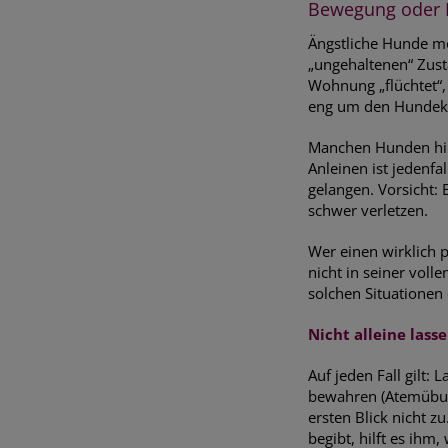
Bewegung oder 
Ängstliche Hunde mö
„ungehaltenen“ Zust
Wohnung „flüchtet“,
eng um den Hundekö
Manchen Hunden hilf
Anleinen ist jedenf
gelangen. Vorsicht: 
schwer verletzen.
Wer einen wirklich 
nicht in seiner voll
solchen Situationen 
Nicht alleine lass
Auf jeden Fall gilt:
bewahren (Atemübung
ersten Blick nicht z
begibt, hilft es ih