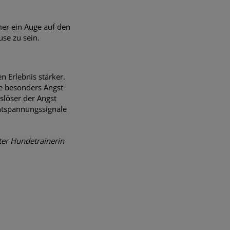
mer ein Auge auf den
use zu sein.
n Erlebnis stärker.
ie besonders Angst
löser der Angst
ntspannungssignale
rter Hundetrainerin