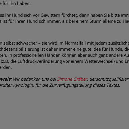
 für ihn haben.
ss Ihr Hund sich vor Gewittern fürchtet, dann haben Sie bitte im
s ist für Ihren Hund schlimmer, als bei einem Sturm alleine zu Ha
n selbst schwächer – sie wird im Normalfall mit jedem zusätzliche
chdesensibilisierung ist daher immer eine gute Idee für Hunde, d
n. In professionellen Händen können aber auch ganz andere Aus
(z.B. die Luftdruckveränderung vor einem Wetterwechsel) und E
erden.
nweis:
Wir bedanken uns bei
Simone Gräber
, tierschutzqualifizie
üfter Kynologin, für die Zurverfügungstellung dieses Textes.