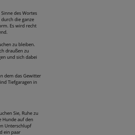
 Sinne des Wortes
 durch die ganze
rm. Es wird recht
end.
uchen zu bleiben.
ach draußen zu
gen und sich dabei
 an dem das Gewitter
sind Tiefgaragen in
rsuchen Sie, Ruhe zu
he Hunde auf den
nen Unterschlupf
d ein paar