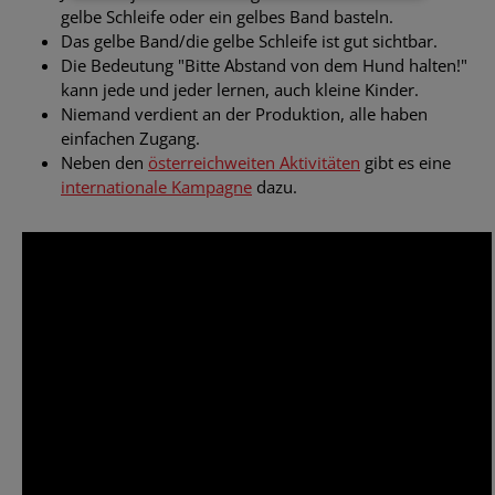
gelbe Schleife oder ein gelbes Band basteln.
Das gelbe Band/die gelbe Schleife ist gut sichtbar.
Die Bedeutung "Bitte Abstand von dem Hund halten!"
kann jede und jeder lernen, auch kleine Kinder.
Niemand verdient an der Produktion, alle haben
einfachen Zugang.
Neben den
österreichweiten Aktivitäten
gibt es eine
internationale Kampagne
dazu.