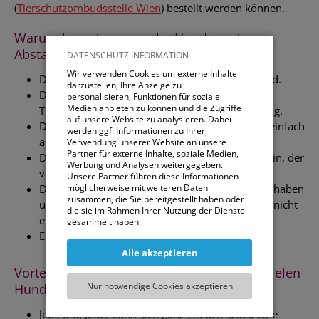
(
Tierschutzombudsstelle Wien
) bestellt werden können.
Warum brauchen manche Hunde mehr
Abstand?
DATENSCHUTZ INFORMATION
Wir verwenden Cookies um externe Inhalte
Der Hund kann krank sein, u. a. auch ansteckend.
darzustellen, Ihre Anzeige zu
Der Hund kann in der Ausbildung sein, z.B. zum
personalisieren, Funktionen für soziale
Medien anbieten zu können und die Zugriffe
Therapiehund, oder einfach im täglichen Training.
auf unsere Website zu analysieren. Dabei
Der Hund kann sich in der Reha befinden oder einfach
werden ggf. Informationen zu Ihrer
alt sein.
Verwendung unserer Website an unsere
Partner für externe Inhalte, soziale Medien,
Der Hund kann ein Hund aus dem Tierschutz sein, der
Werbung und Analysen weitergegeben.
vor seiner Umgebung noch Angst hat.
Unsere Partner führen diese Informationen
Der Hund kann schlechte Erfahrungen gemacht haben
möglicherweise mit weiteren Daten
zusammen, die Sie bereitgestellt haben oder
und will fremde – egal wie freundliche – Hunde nicht
die sie im Rahmen Ihrer Nutzung der Dienste
einfach so begrüßen.
gesammelt haben.
Es kann sich um eine läufige Hündin handeln.
Sie können entweder allen externen Services
Alle akzeptieren
und damit Verbundenen Cookies zustimmen,
oder lediglich jenen die für die korrekte
Vorteile dieser einfachen Maßnahme, die vielen
Funktionsweise der Website zwingend
Nur notwendige Cookies akzeptieren
Hunden sehr helfen kann:
notwendig sind. Beachten Sie, dass bei der
Wahl der zweiten Möglichkeit ggf. nicht alle
Jede und jeder kann sich ganz einfach selbst eine
Inhalte angezeigt werden können.