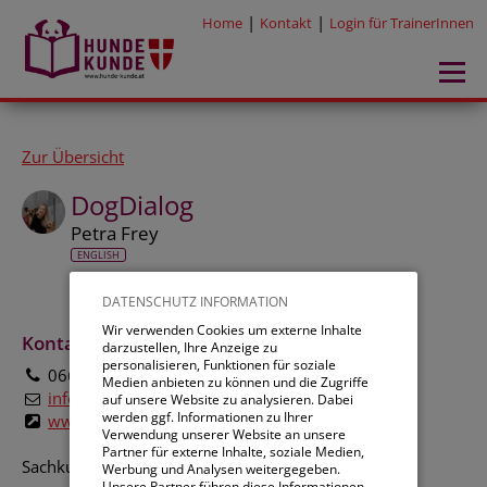
|
|
Home
Kontakt
Login für TrainerInnen
Zur Übersicht
DogDialog
Petra Frey
ENGLISH
DATENSCHUTZ INFORMATION
Wir verwenden Cookies um externe Inhalte
Kontakt:
darzustellen, Ihre Anzeige zu
personalisieren, Funktionen für soziale
0660 4633345
Medien anbieten zu können und die Zugriffe
info@dogdialog.at
auf unsere Website zu analysieren. Dabei
werden ggf. Informationen zu Ihrer
www.dogdialog.at/veranstaltungen
Verwendung unserer Website an unsere
Partner für externe Inhalte, soziale Medien,
Sachkunde-Kurse (60€):
Werbung und Analysen weitergegeben.
Unsere Partner führen diese Informationen