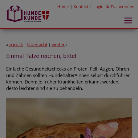
|
|
Home
Kontakt
Login für TrainerInnen
zurück
Übersicht
weiter
«
|
|
»
Einmal Tatze reichen, bitte!
Einfache Gesundheitschecks an Pfoten, Fell, Augen, Ohren
und Zähnen sollten Hundehalter*innen selbst durchführen
können. Denn: Je früher Krankheiten erkannt werden,
desto leichter sind sie zu behandeln.