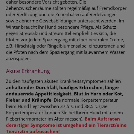
daher besondere Vorsicht geboten. Die
Zehenzwischenräume sollten regelmäßig auf Fremdkörper
oder Verfilzung und die Zehenballen auf Verletzungen
sowie abnorme Gewebsbildungen untersucht werden. Im
Winter braucht Ihr Hund besondere Pflege. Als Schutz
gegen Streusalz und Streumittel empfiehlt es sich, die
Pfoten vor jedem Spaziergang mit einer neutralen Creme,
z.B. Hirschtalg oder Ringelblumensalbe, einzucremen und
die Pfoten nach dem Spaziergang mit lauwarmem Wasser
abzuspülen.
Akute Erkrankung
Zu den häufigsten akuten Krankheitssymptomen zählen
anhaltender Durchfall, häufiges Erbrechen, länger
andauernde Appetitlosigkeit, Blut in Harn oder Kot,
Fieber und Krämpfe
. Die normale Körpertemperatur
beim Hund liegt zwischen 37,5°C und 38,5°C (Die
Körpertemperatur können Sie bei Ihrem Hund mit einem
Fieberthermometer im After messen).
Beim Auftreten
derartiger Symptome ist umgehend ein Tierarzt/eine
Tierärztin aufzusuchen!