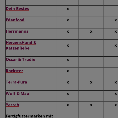
Dein Bestes
x
Edenfood
x
x
Herrmanns
x
x
x
HerzensHund &
x
x
Katzenliebe
Oscar & Trudie
x
Rockster
x
Terra-Pura
x
x
x
Wuff & Mau
x
x
Yarrah
x
x
x
Fertigfuttermarken mit