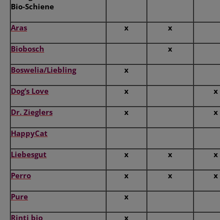
Bio-Schiene
Aras
x
x
Biobosch
x
Boswelia/Liebling
x
Dog’s Love
x
x
Dr. Zieglers
x
x
HappyCat
Liebesgut
x
x
x
Perro
x
x
x
Pure
x
Rinti bio
x