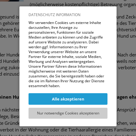
(möglicherweise kostenpflichtige) Betreuung organ
DATENSCHUTZ INFORMATION
gesund ist, fallen Ausgaben für Impfungen, Wurmkuren und Zeck
 gehören natürlich ebenso das Futter, das je nach Größe des Tier
Wir verwenden Cookies um externe Inhalte
darzustellen, Ihre Anzeige zu
ehrere Euro pro Mahlzeit kosten kann, sowie die Haftpflichtversi
personalisieren, Funktionen für soziale
be. In Wien beträgt diese derzeit 72 Euro für den ersten Hund un
Medien anbieten zu können und die Zugriffe
auf unsere Website zu analysieren. Dabei
werden ggf. Informationen zu Ihrer
Verwendung unserer Website an unsere
er Hundehalter*innen ist übrigens gesetzlich verankert: Nach de
Partner für externe Inhalte, soziale Medien,
nd Hundehalter*innen dazu verpflichtet, dem Hund die jeweils no
Werbung und Analysen weitergegeben.
Unsere Partner führen diese Informationen
gung zukommen zu lassen. Und das ein Leben lang: Es ist verboten
möglicherweise mit weiteren Daten
 einzuschläfern.
zusammen, die Sie bereitgestellt haben oder
die sie im Rahmen Ihrer Nutzung der Dienste
gesammelt haben.
Sie können entweder allen externen Services
 einen Hund entscheiden, sollten Sie daher einige Fragen e
Alle akzeptieren
und damit Verbundenen Cookies zustimmen,
oder lediglich jenen die für die korrekte
n nächsten Jahren voraussichtlich genügend Zeit, um die Ansprüc
Funktionsweise der Website zwingend
Nur notwendige Cookies akzeptieren
notwendig sind. Beachten Sie, dass bei der
ege, Beschäftigung und Bewegung zu erfüllen?
Wahl der zweiten Möglichkeit ggf. nicht alle
te Gründe, die gegen die Anschaffung eines Hundes sprechen, wie
Inhalte angezeigt werden können.
erbot in der Wohnung oder die Tierhaarallergie eines Familienmi