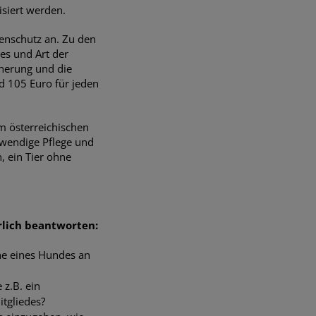
isiert werden.
enschutz an. Zu den
es und Art der
cherung und die
d 105 Euro für jeden
m österreichischen
twendige Pflege und
, ein Tier ohne
hrlich beantworten:
he eines Hundes an
 z.B. ein
tgliedes?