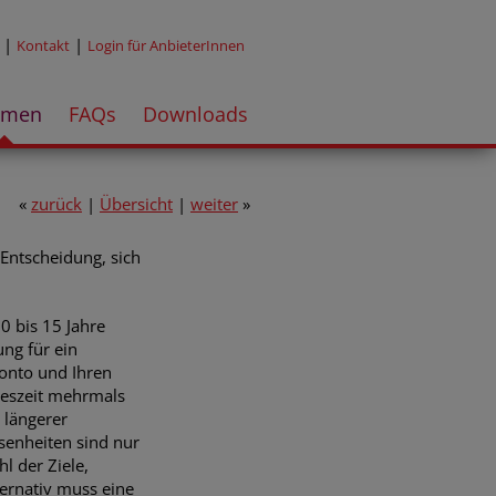
|
|
Kontakt
Login für AnbieterInnen
emen
FAQs
Downloads
«
zurück
|
Übersicht
|
weiter
»
Entscheidung, sich
10 bis 15 Jahre
ng für ein
konto und Ihren
reszeit mehrmals
 längerer
senheiten sind nur
l der Ziele,
ternativ muss eine