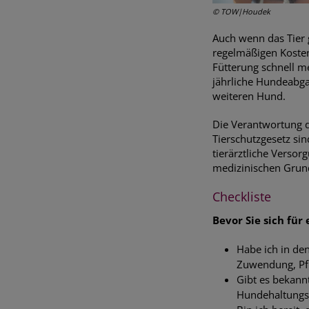
© TOW|Houdek
Auch wenn das Tier 
regelmäßigen Kosten
Fütterung schnell m
jährliche Hundeabga
weiteren Hund.
Die Verantwortung d
Tierschutzgesetz si
tierärztliche Versor
medizinischen Grund
Checkliste
Bevor Sie sich für
Habe ich in de
Zuwendung, Pfl
Gibt es bekann
Hundehaltungsv