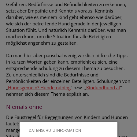
Gefahren, Bedürfnisse und Befindlichkeiten zu erkennen,
setzt aber Empathie und Kenntnis voraus. Kenntnis
darüber, wie es meinem Kind geht ebenso wie darüber,
wie sich der betreffende Hund gerade in der jeweiligen
Situation fühlt. Und natürlich Kenntnis darüber, was man
machen kann, um die Situation für alle Beteiligten
möglichst angenehm zu gestalten.
Da man hier aber pauschal wenig wirklich hilfreiche Tipps
in kurzen Worten geben kann, empfiehlt es sich, eine
entsprechende Schulung zu diesem Thema zu besuchen.
Zu unterschiedlich sind die Bedürfnisse und
Persönlichkeiten der einzelnen Beteiligten. Schulungen von
„
Hundsgemein? Hundetraining
“ bzw. „
Kindundhund.at
“
nehmen sich diesem Thema explizit an.
Niemals ohne
Die Faustregel für Begegnungen von Kindern und Hunden
lautet: niemals ohne Aufsicht. Das hat nichts mit
mangelndem Vertrauen zu tun, sondern damit, dass
DATENSCHUTZ INFORMATION
Situationen plötzlich überraschende Wendungen nehmen